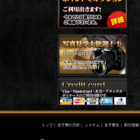
トップ
｜
女子寮の方針
｜
システム
｜
女子寮生
｜
割引情報