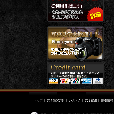
トップ
｜
女子寮の方針
｜
システム
｜
女子寮生
｜
割引情報